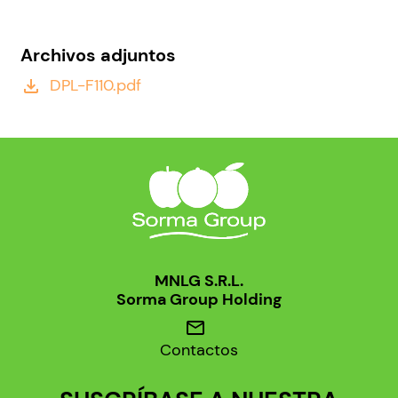
Archivos adjuntos
DPL-F110.pdf
file_download
MNLG S.R.L.
Sorma Group Holding
mail
Contactos