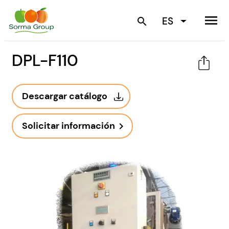
menu
ES
search
DPL-F110
Descargar catálogo
Solicitar información
navigate_next