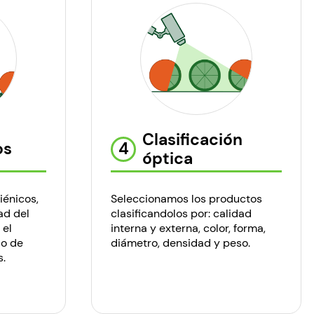
Clasificación
os
4
óptica
iénicos,
Seleccionamos los productos
ad del
clasificandolos por: calidad
 el
interna y externa, color, forma,
so de
diámetro, densidad y peso.
s.