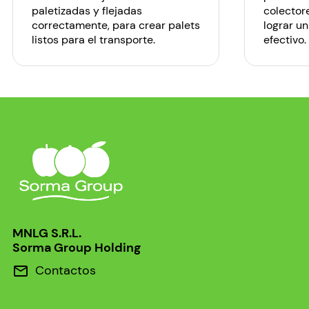
paletizadas y flejadas
colector
correctamente, para crear palets
lograr un
listos para el transporte.
efectivo.
MNLG S.R.L.
Sorma Group Holding
Contactos
mail