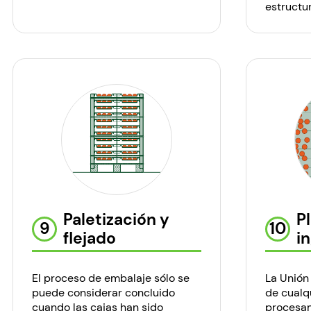
estructur
Paletización y
P
9
10
flejado
i
El proceso de embalaje sólo se
La Unión 
puede considerar concluido
de cualqu
cuando las cajas han sido
procesam