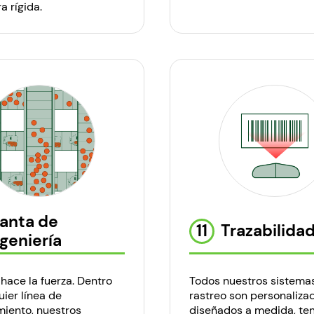
a rígida.
lanta de
11
Trazabilidad
ngeniería
hace la fuerza. Dentro
Todos nuestros sistema
ier línea de
rastreo son personaliza
iento, nuestros
diseñados a medida, t