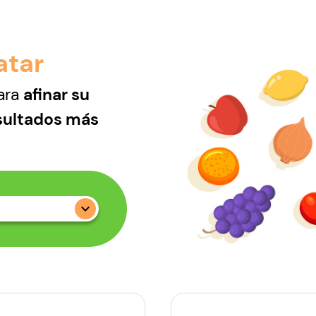
atar
para
afinar su
sultados más