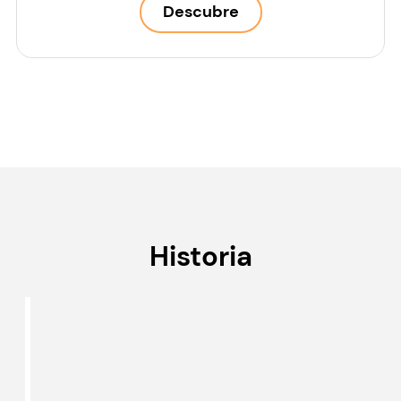
Descubre
navigate_next
Historia