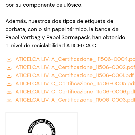
por su componente celulósico.
Además, nuestros dos tipos de etiqueta de
corbata, con o sin papel térmico, la banda de
Papel Vertbag y Papel Sormapack, han obtenido
el
nivel de reciclabilidad ATICELCA C
.
ATICELCA LIV. A_Certificazione_ 11506-0004.pd
file_download
ATICELCA LIV. A_Certificazione_11506-0002.pd
file_download
ATICELCA LIV. A_Certificazione_11506-0001.pdf
file_download
ATICELCA LIV. C_Certificazione_11506-0005.pd
file_download
ATICELCA LIV. C_Certificazione_11506-0006.pd
file_download
ATICELCA LIV. A_Certificazione_11506-0003.pd
file_download