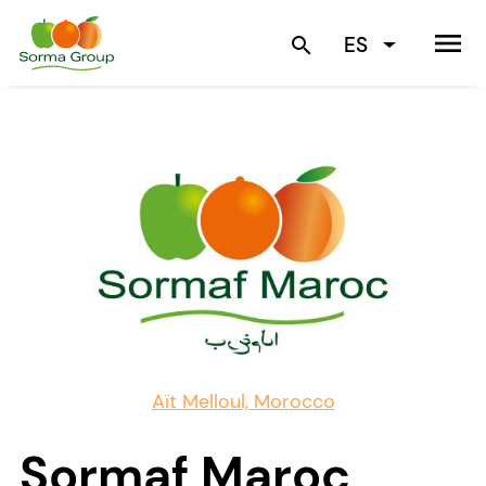
menu
ES
search
Aït Melloul, Morocco
Sormaf Maroc