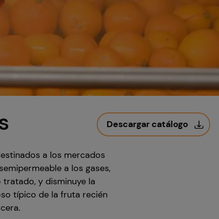
s
Descargar catálogo
destinados a los mercados
 semipermeable a los gases,
 tratado, y disminuye la
o típico de la fruta recién
 cera.