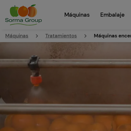
Máquinas
Embalaje
keyboard_arrow_right
keyboard_arrow_right
Máquinas
Tratamientos
Máquinas ence