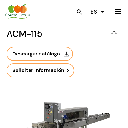
menu
ES
search
ACM-115
Descargar catálogo
Solicitar información
navigate_next