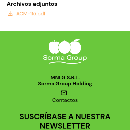
Archivos adjuntos
ACM-115.pdf
file_download
MNLG S.R.L.
Sorma Group Holding
mail
Contactos
SUSCRÍBASE A NUESTRA
NEWSLETTER