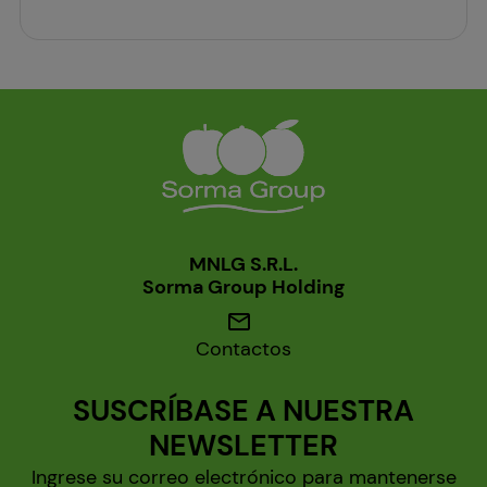
MNLG S.R.L.
Sorma Group Holding
mail
Contactos
SUSCRÍBASE A NUESTRA
NEWSLETTER
Ingrese su correo electrónico para mantenerse