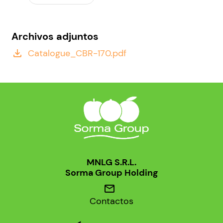
Archivos adjuntos
Catalogue_CBR-170.pdf
file_download
MNLG S.R.L.
Sorma Group Holding
mail
Contactos