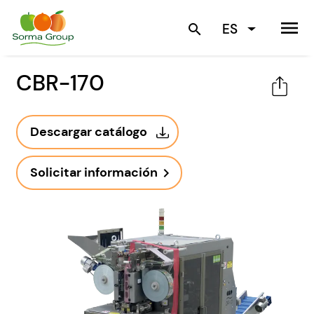
menu
ES
search
CBR-170
Descargar catálogo
Solicitar información
navigate_next