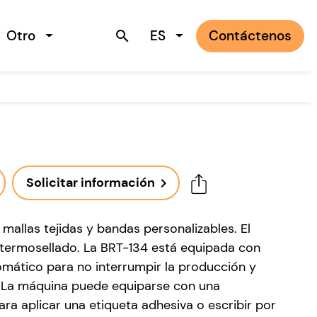
Otro
ES
Contáctenos
search
Solicitar información
navigate_next
allas tejidas y bandas personalizables. El
 termosellado. La BRT-134 está equipada con
mático para no interrumpir la producción y
a. La máquina puede equiparse con una
ara aplicar una etiqueta adhesiva o escribir por