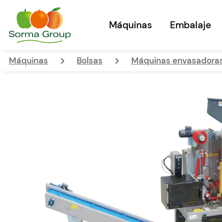
Máquinas
Embalaje
keyboard_arrow_right
keyboard_arrow_right
Máquinas
Bolsas
Máquinas envasadora