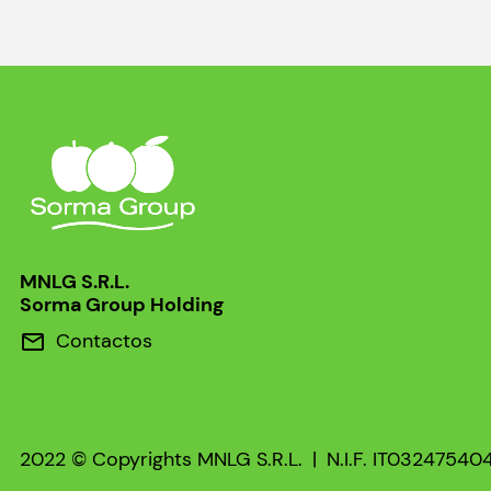
MNLG S.R.L.
Sorma Group Holding
Contactos
mail
2022 © Copyrights MNLG S.R.L.
|
N.I.F. IT03247540