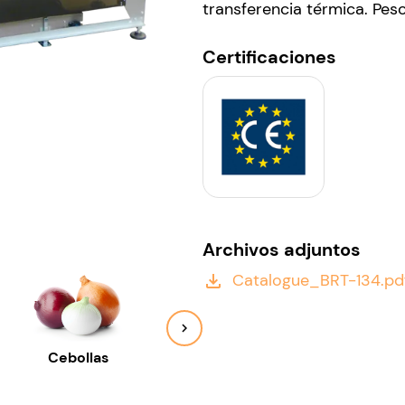
transferencia térmica. Peso
Certificaciones
Archivos adjuntos
Catalogue_BRT-134.pd
file_download
Cebollas
Chalotes
Lim