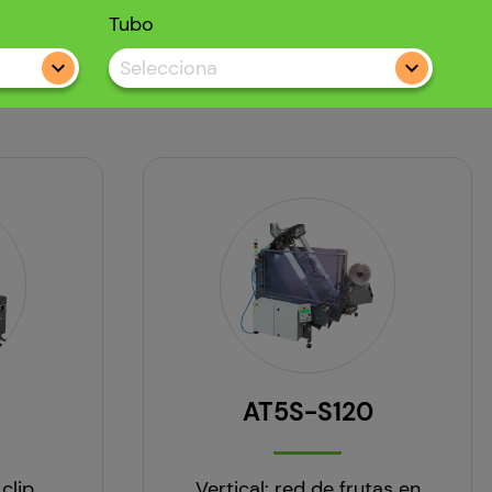
Tubo
Selecciona
AT5S-S120
clip
Vertical: red de frutas en