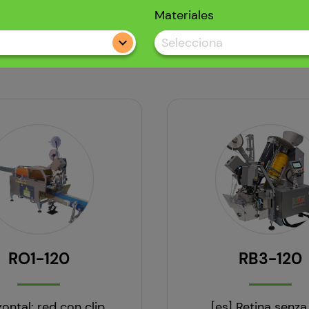
Materiales
a
Selecciona
RO1-120
RB3-120
zontal: red con clip
[es] Retina senza 