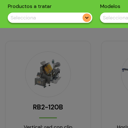
Productos a tratar
Modelos
Selecciona
Seleccion
RB2-120B
Vertical: red con clip
Hori