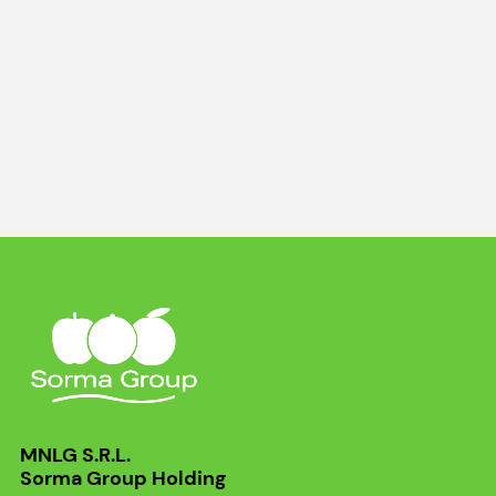
MNLG S.R.L.
Sorma Group Holding