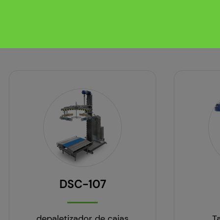
DSC-107
depaletizador de cajas
T