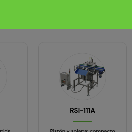
RSI-111A
ápida
Pistón y solapa: compacto