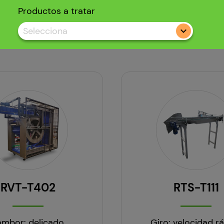
Productos a tratar
Selecciona
RVT-T402
RTS-T111
ambor: delicado
Giro: velocidad r