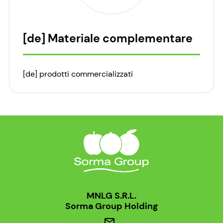
[de] Materiale complementare
[de] prodotti commercializzati
MNLG S.R.L.
Sorma Group Holding
mail