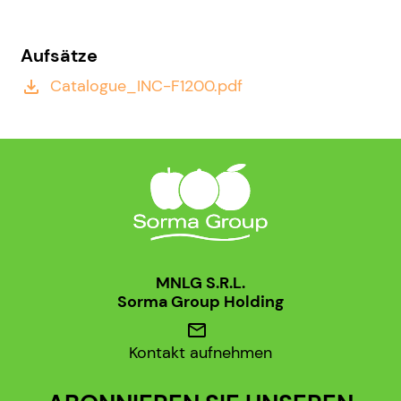
Aufsätze
Catalogue_INC-F1200.pdf
file_download
MNLG S.R.L.
Sorma Group Holding
mail
Kontakt aufnehmen