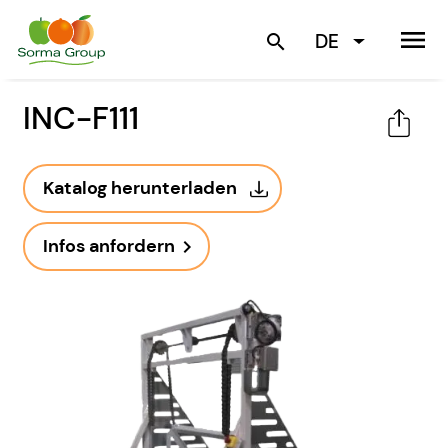
menu
DE
search
INC-F111
Katalog herunterladen
Infos anfordern
navigate_next