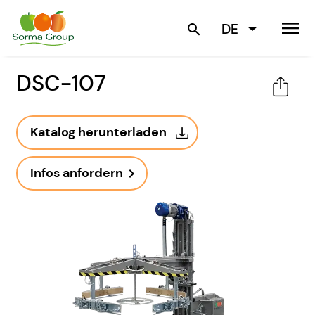
menu
DE
search
DSC-107
Katalog herunterladen
Infos anfordern
navigate_next