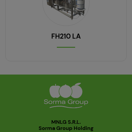
FH210 LA
MNLG S.R.L.
Sorma Group Holding