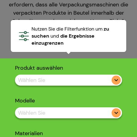
erfordern, dass alle Verpackungsmaschinen die
verpackten Produkte in Beutel innerhalb der
Sekundärverpackung einlegen. Unsere Pick &
Place-Modelle ermöglichen es uns, die
Nutzen Sie die Filterfunktion um
zu
suchen
und
die Ergebnisse
Verpackungen vollautomatisch in Kartons,
einzugrenzen
Minibins oder Beutel einzufügen.
Produkt auswählen
Wählen Sie
Modelle
Wählen Sie
Materialien