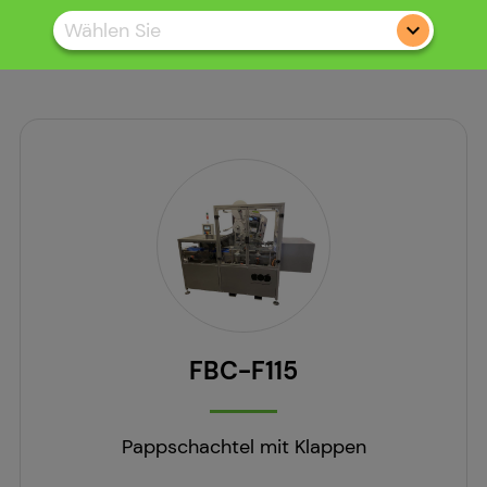
Wählen Sie
FBC-F115
Pappschachtel mit Klappen