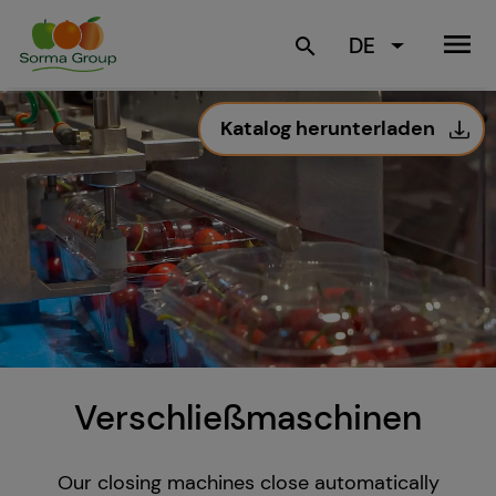
menu
DE
search
Katalog herunterladen
Verschließmaschinen
Our closing machines close automatically