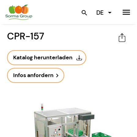
menu
DE
search
CPR-157
Katalog herunterladen
Infos anfordern
navigate_next