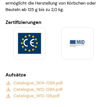
ermöglicht die Herstellung von Körbchen oder
Beuteln ab 125 g bis zu 2,0 kg.
Zertifizierungen
Aufsätze
Catalogue_W14-126A.pdf
file_download
Catalogue_W12-126A.pdf
file_download
Catalogue_W12-126.pdf
file_download