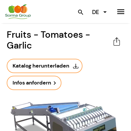
menu
DE
search
Fruits - Tomatoes -
Garlic
Katalog herunterladen
Infos anfordern
navigate_next