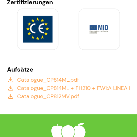
Zertifizierungen
Aufsätze
Catalogue_CP814ML.pdf
file_download
Catalogue_CP814ML + FH210 + FW1:A LINEA D
file_download
Catalogue_CP812MV.pdf
file_download