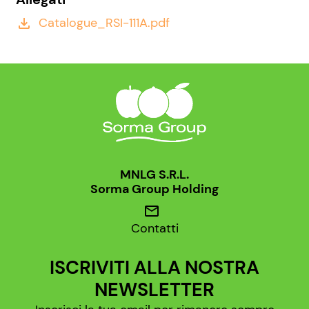
Catalogue_RSI-111A.pdf
file_download
MNLG S.R.L.
Sorma Group Holding
mail
Contatti
ISCRIVITI ALLA NOSTRA
NEWSLETTER