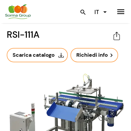
menu
IT
search
RSI-111A
Scarica catalogo
Richiedi info
navigate_next