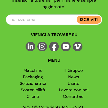
Inserisci la tua email per rimanere sempre
aggiornato!
ISCRIVITI
VIENICI A TROVARE SU
MENU
Macchine
Il Gruppo
Packaging
News
Selezionatrici
Usato
Sostenibilità
Lavora con noi
Clienti
Contattaci
2022 © Copyrights MNLG S.R.L.