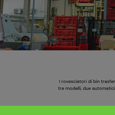
I rovesciatori di bin trasf
tre modelli, due automatici