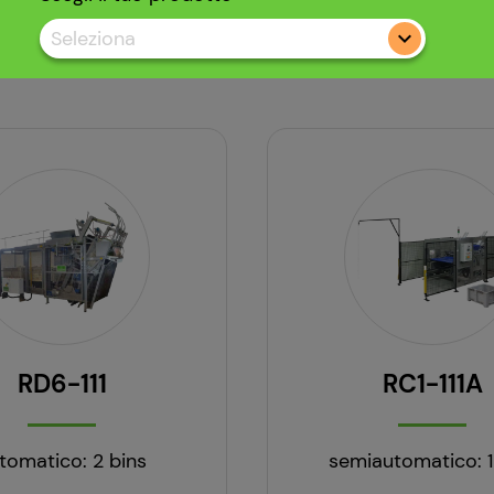
Seleziona
RD6-111
RC1-111A
tomatico: 2 bins
semiautomatico: 1