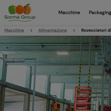
Macchine
Packagin
keyboard_arrow_right
keyboard_arrow_right
Macchine
Alimentazione
Rovesciatori d