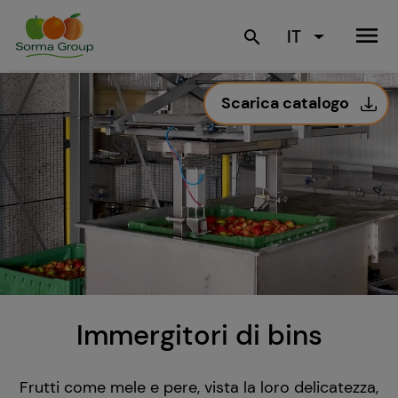
menu
IT
search
Scarica catalogo
Immergitori di bins
Frutti come mele e pere, vista la loro delicatezza,