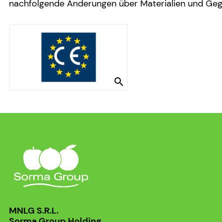
nachfolgende Änderungen über Materialien und Gege
search
MNLG S.R.L.
Sorma Group Holding