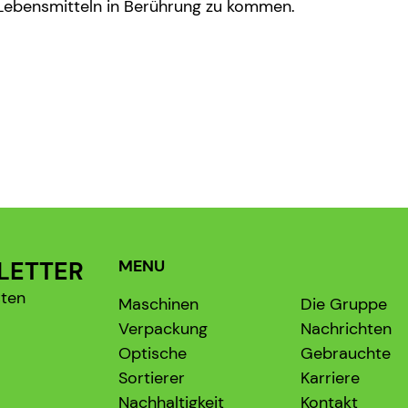
 Lebensmitteln in Berührung zu kommen.
LETTER
MENU
sten
Maschinen
Die Gruppe
Verpackung
Nachrichten
Optische
Gebrauchte
Sortierer
Karriere
Nachhaltigkeit
Kontakt