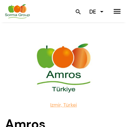
menu
DE
search
Izmir, Türkei
Amros