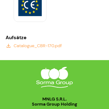
Aufsätze
Catalogue_CBR-170.pdf
file_download
MNLG S.R.L.
Sorma Group Holding