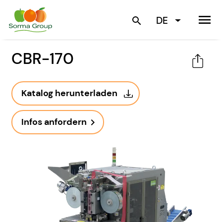
menu
DE
search
CBR-170
Katalog herunterladen
Infos anfordern
navigate_next