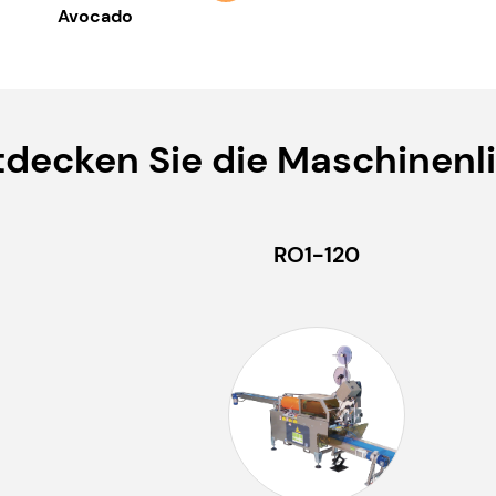
Avocado
Beefsteak-Tomaten
Grapef
tdecken Sie die Maschinenli
RO1-120