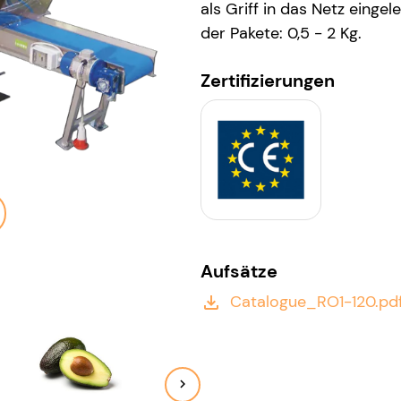
als Griff in das Netz einge
der Pakete: 0,5 - 2 Kg.
Zertifizierungen
Aufsätze
Catalogue_RO1-120.pd
file_download