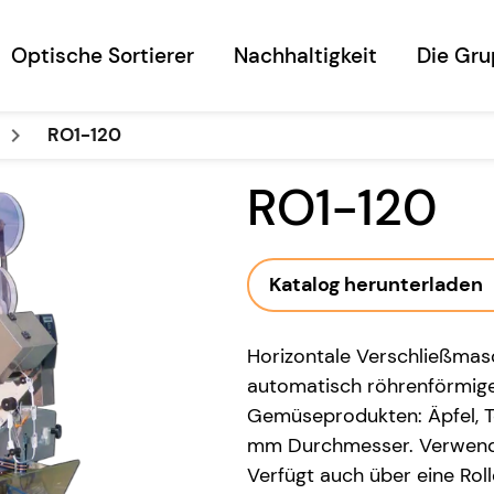
Optische Sortierer
Nachhaltigkeit
Die Gr
keyboard_arrow_right
RO1-120
RO1-120
Katalog herunterladen
Horizontale Verschließmasc
automatisch röhrenförmige
Gemüseprodukten: Äpfel, T
mm Durchmesser. Verwendet
Verfügt auch über eine Rol