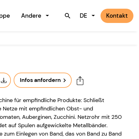
uppe
Andere
DE
Kontakt
search
Infos anfordern
navigate_next
hine für empfindliche Produkte: Schließt
 Netze mit empfindlichen Obst- und
omaten, Auberginen, Zucchini. Netzrohr mit 250
 auf Spulen aufgewickelte Metallbänder.
le zum Einlegen von Band, das von Band zu Band