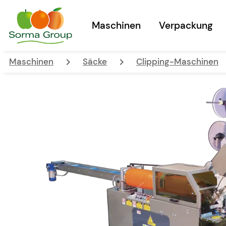
Maschinen
Verpackung
keyboard_arrow_right
keyboard_arrow_right
Maschinen
Säcke
Clipping-Maschinen