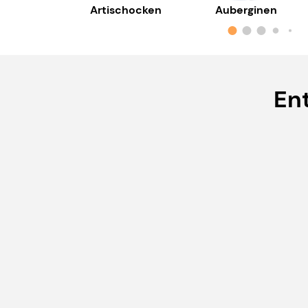
Artischocken
Auberginen
En