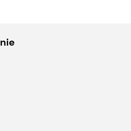
ruits
Gurken
Kakis
nie