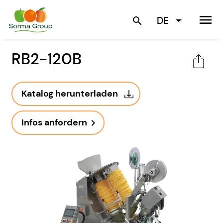
menu
DE
search
RB2-120B
Katalog herunterladen
Infos anfordern
navigate_next