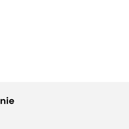
en
Gurken mini
Kakis
nie