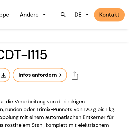
uppe
Andere
DE
Kontakt
search
 CDT-I115
Infos anfordern
navigate_next
ür die Verarbeitung von dreieckigen,
, runden oder Trimix-Punnets von 120 g bis 1 kg.
 Kopplung mit einem automatischen Entkerner für
 rostfreiem Stahl, komplett mit elektrischem