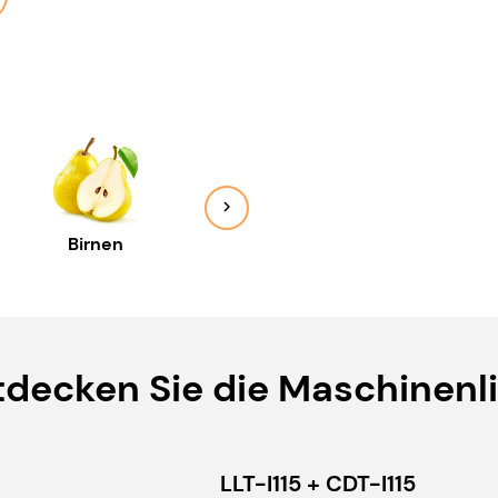
Birnen
Blaubeeren
Gurk
tdecken Sie die Maschinenli
LLT-I115 + CDT-I115