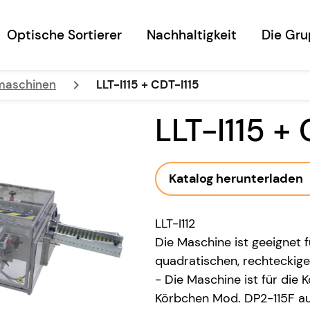
Optische Sortierer
Nachhaltigkeit
Die Gr
keyboard_arrow_right
maschinen
LLT-I115 + CDT-I115
LLT-I115 +
Katalog herunterladen
LLT-I112
Die Maschine ist geeignet f
quadratischen, rechteckigen
- Die Maschine ist für die
Körbchen Mod. DP2-115F aus