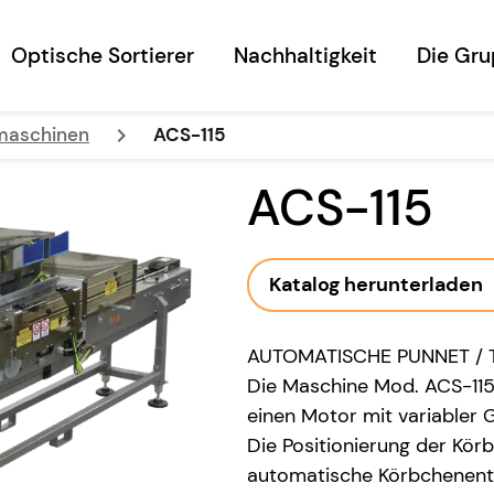
Optische Sortierer
Nachhaltigkeit
Die Gr
keyboard_arrow_right
maschinen
ACS-115
ACS-115
Katalog herunterladen
AUTOMATISCHE PUNNET / T
Die Maschine Mod. ACS-115
einen Motor mit variabler 
Die Positionierung der Kör
automatische Körbchenent