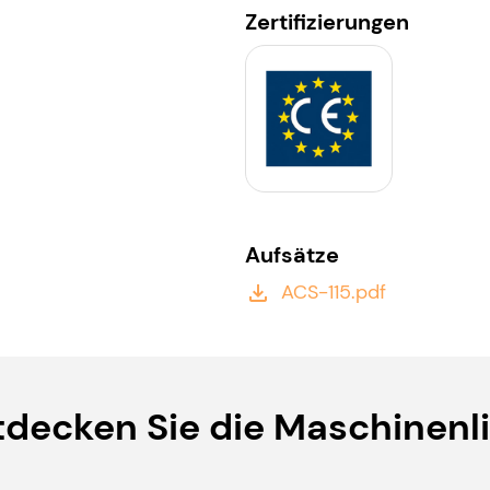
Zertifizierungen
Aufsätze
ACS-115.pdf
file_download
tdecken Sie die Maschinenli