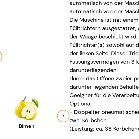
automatisch von der Masc
automatisch von der Maschi
Die Maschine ist mit einem 
Fülltrichtern ausgestattet
der Waage beschickt wird. D
Fülltrichter(s) sowohl auf 
der linken Seite. Dieser Tri
Fassungsvermögen von 3 kg
darunterliegenden
durch das Öffnen zweier p
darunter liegenden Behälte
Geeignet für die Verarbeit
Optional:
- Doppelter pneumatischer 
zwei Körbchen
Birnen
Blaubeeren
Gurk
(Leistung: ca. 38 Körbchen/