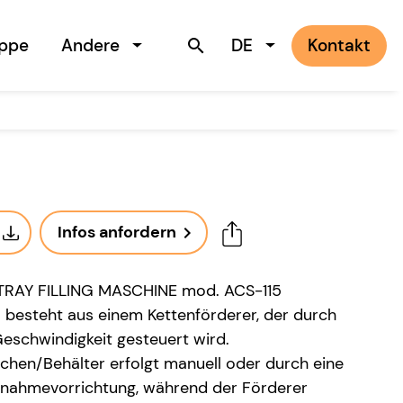
uppe
Andere
DE
Kontakt
search
Infos anfordern
navigate_next
RAY FILLING MASCHINE mod. ACS-115
 besteht aus einem Kettenförderer, der durch
Geschwindigkeit gesteuert wird.
bchen/Behälter erfolgt manuell oder durch eine
nahmevorrichtung, während der Förderer