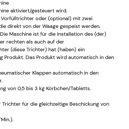
hine
ne aktiviert/gesteuert wird.
Vorfülltrichter oder (optional) mit zwei
, die direkt von der Waage gespeist werden.
ie Maschine ist für die Installation des (der)
der rechten als auch auf der
chter (diese Trichter) hat (haben) ein
 Produkt. Das Produkt wird automatisch in den
neumatischer Klappen automatisch in den
r.
ung von 0,5 bis 3 kg Körbchen/Tabletts.
Trichter für die gleichzeitige Beschickung von
en
Gurken mini
Kakis
Min.).