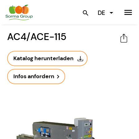
menu
DE
search
AC4/ACE-115
Katalog herunterladen
Infos anfordern
navigate_next