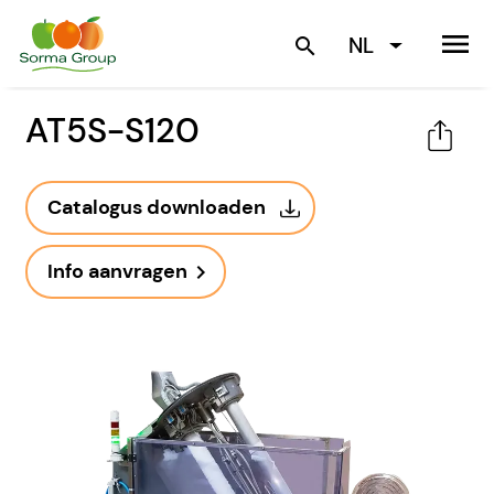
menu
NL
search
AT5S-S120
Catalogus downloaden
Info aanvragen
navigate_next