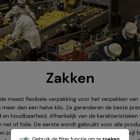
Zakken
l de meest flexibele verpakking voor het verpakken van
 meer dan een halve kilo. Ze garanderen de beste pres
d en houdbaarheid. Afhankelijk van de karakteristieke
et of folie. De eerste wordt gebruikt voor alle prod
en zoals citrus vruchten, aardappelen en uiten, terwijl fo
Gebruik de filter functie om te
zoeken