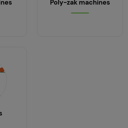
ines
Poly-zak machines
s