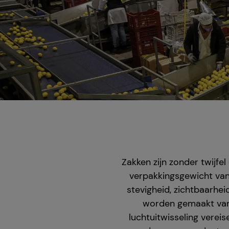
Zakken zijn zonder twijfe
verpakkingsgewicht van
stevigheid, zichtbaarhei
worden gemaakt van n
luchtuitwisseling vereis