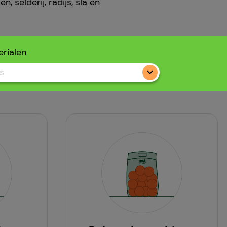
selderij, radijs, sla en
rialen
s