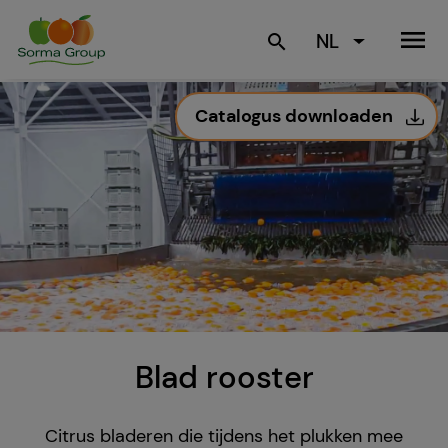
menu
NL
search
Catalogus downloaden
Blad rooster
Citrus bladeren die tijdens het plukken mee