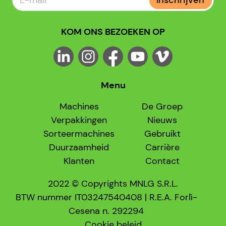
Inschrijven
KOM ONS BEZOEKEN OP
Menu
Machines
De Groep
Verpakkingen
Nieuws
Sorteermachines
Gebruikt
Duurzaamheid
Carrière
Klanten
Contact
2022 © Copyrights MNLG S.R.L.
BTW nummer IT03247540408 | R.E.A. Forlì-
Cesena n. 292294
Cookie beleid