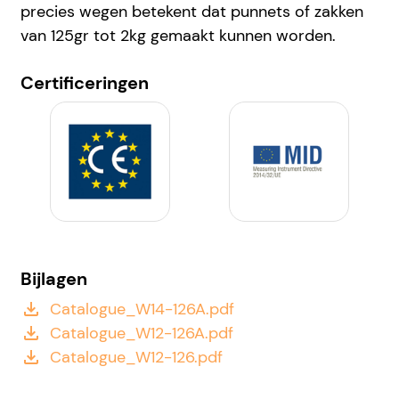
precies wegen betekent dat punnets of zakken
van 125gr tot 2kg gemaakt kunnen worden.
Certificeringen
Bijlagen
Catalogue_W14-126A.pdf
file_download
Catalogue_W12-126A.pdf
file_download
Catalogue_W12-126.pdf
file_download