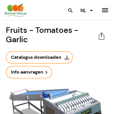
menu
NL
search
Fruits - Tomatoes -
Garlic
Catalogus downloaden
Info aanvragen
navigate_next