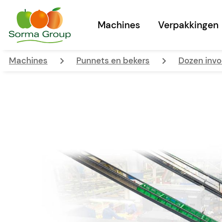
Machines
Verpakkingen
keyboard_arrow_right
keyboard_arrow_right
Machines
Punnets en bekers
Dozen invo