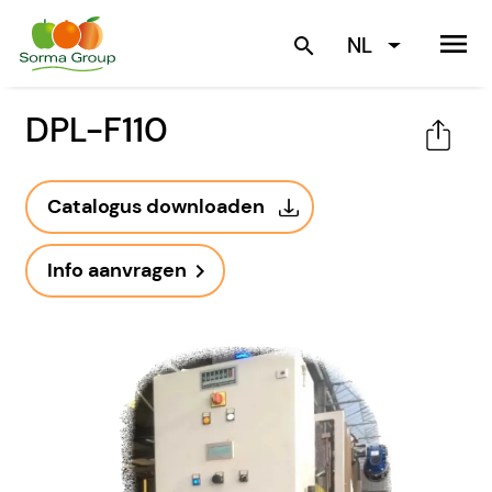
menu
NL
search
DPL-F110
Catalogus downloaden
Info aanvragen
navigate_next