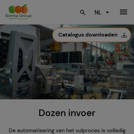
menu
NL
search
Catalogus downloaden
Dozen invoer
De automatisering van het vulproces is volledig