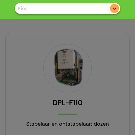
Kies
DPL-F110
Stapelaar en ontstapelaar: dozen