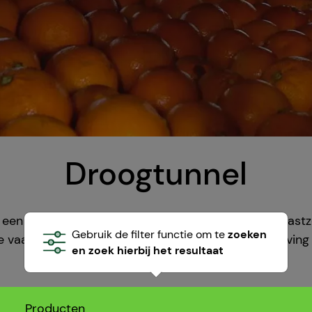
Droogtunnel
 een droogtunnel die de wax droogt en daarmee vastze
Gebruik de filter functie om te
zoeken
we vaak een luchtvochtigheid gecontroleerde omgevin
en zoek hierbij het resultaat
product te faciliteren.
Producten