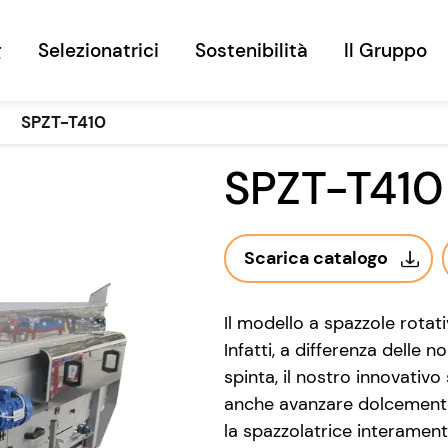
g
Selezionatrici
Sostenibilità
Il Gruppo
ight
SPZT-T410
SPZT-T410
Scarica catalogo
Il modello a spazzole rotativ
Infatti, a differenza delle 
spinta, il nostro innovativo
anche avanzare dolcemente. 
la spazzolatrice interament