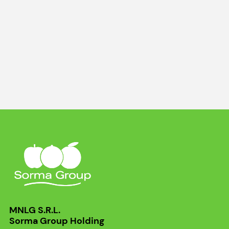
MNLG S.R.L.
Sorma Group Holding