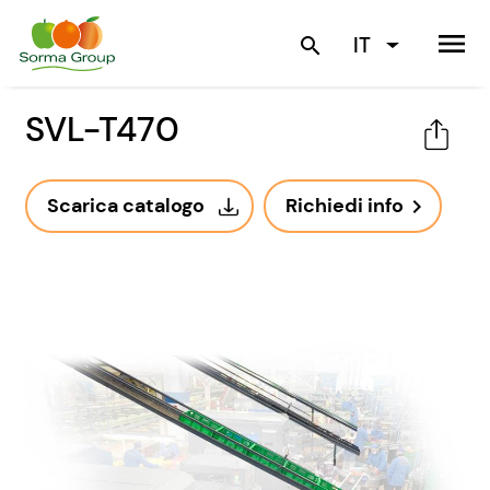
menu
IT
search
SVL-T470
Scarica catalogo
Richiedi info
navigate_next