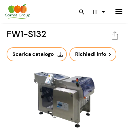
menu
IT
search
FW1-S132
Scarica catalogo
Richiedi info
navigate_next