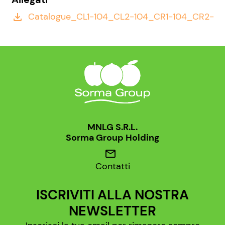
Catalogue_CL1-104_CL2-104_CR1-104_CR2-104
file_download
MNLG S.R.L.
Sorma Group Holding
mail
Contatti
ISCRIVITI ALLA NOSTRA
NEWSLETTER