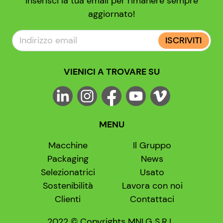
Inserisci la tua email per rimanere sempre
aggiornato!
ISCRIVITI
VIENICI A TROVARE SU
MENU
Macchine
Il Gruppo
Packaging
News
Selezionatrici
Usato
Sostenibilità
Lavora con noi
Clienti
Contattaci
2022 © Copyrights MNLG S.R.L.