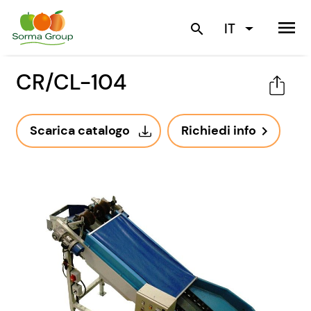
menu
IT
search
CR/CL-104
Scarica catalogo
Richiedi info
navigate_next