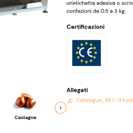
un'etichetta adesiva o scri
confezioni da 0.5 a 3 kg.
Certificazioni
Allegati
Catalogue_BRT-134.pd
file_download
Castagne
Cipolle
Lim