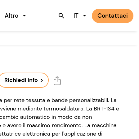
Altro
IT
Contattaci
search
Richiedi info
navigate_next
 per rete tessuta e bande personalizzabili. La
avviene mediante termosaldatura. La BRT-134 è
r cambio automatico in modo da non
e e avere il massimo rendimento. La macchina
ttatrice elettronica per l'applicazione di