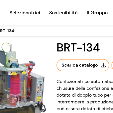
g
Selezionatrici
Sostenibilità
Il Gruppo
RT-134
BRT-134
Scarica catalogo
Confezionatrice automatica
chiusura della confezione 
dotata di doppio tubo pe
interrompere la produzion
può essere dotata di etiche