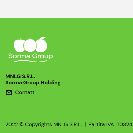
MNLG S.R.L.
Sorma Group Holding
Contatti
mail
2022 © Copyrights MNLG S.R.L.
|
Partita IVA IT032