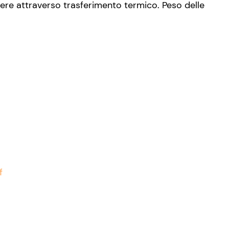
vere attraverso trasferimento termico. Peso delle
f
e
Limoni
Mandarini