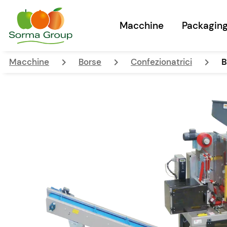
Macchine
Packagin
keyboard_arrow_right
keyboard_arrow_right
keyboard_arrow_right
Macchine
Borse
Confezionatrici
B