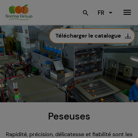
menu
FR
search
Télécharger le catalogue
Peseuses
Rapidité, précision, délicatesse et fiabilité sont les