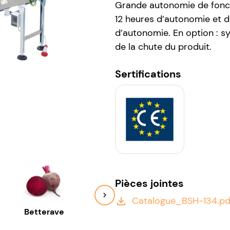
Grande autonomie de foncti
12 heures d’autonomie et 
d’autonomie. En option : s
de la chute du produit.
Sertifications
Pièces jointes
Catalogue_BSH-134.pd
file_download
Betterave
Carottes
Châtai