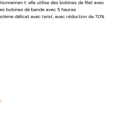
onnemen t: elle utilise des bobines de filet avec
des bobines de bande avec 5 heures
ystème délicat avec twist, avec réduction de 70%
f
gnes
Gingembre
Haricots verts