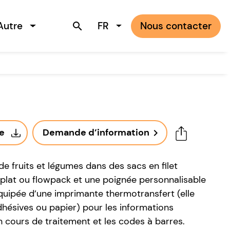
Autre
FR
Nous contacter
search
ue
Demande d’information
navigate_next
e fruits et légumes dans des sacs en filet
 plat ou flowpack et une poignée personnalisable
quipée d’une imprimante thermotransfert (elle
adhésives ou papier) pour les informations
n cours de traitement et les codes à barres.