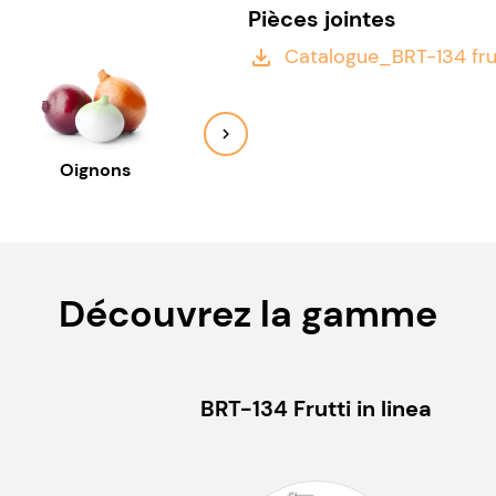
Pièces jointes
Catalogue_BRT-134 frutt
file_download
Oignons
Oranges
Échal
Découvrez la gamme
BRT-134 Frutti in linea