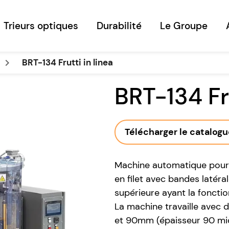
Trieurs optiques
Durabilité
Le Groupe
keyboard_arrow_right
BRT-134 Frutti in linea
BRT-134 Fru
Télécharger le catalog
Machine automatique pour 
en filet avec bandes latér
supérieure ayant la foncti
La machine travaille avec 
et 90mm (épaisseur 90 mi