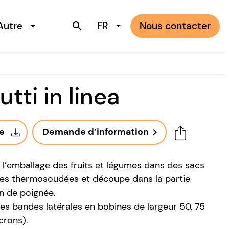
Autre
FR
Nous contacter
search
tti in linea
ue
Demande d’information
navigate_next
l’emballage des fruits et légumes dans des sacs
ales thermosoudées et découpe dans la partie
on de poignée.
des bandes latérales en bobines de largeur 50, 75
crons).