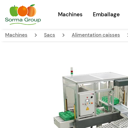
Machines
Emballage
keyboard_arrow_right
keyboard_arrow_right
keyboard_
Machines
Sacs
Alimentation caisses