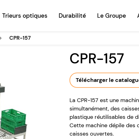
Trieurs optiques
Durabilité
Le Groupe
arrow_right
CPR-157
CPR-157
Télécharger le catalog
La CPR-157 est une machin
simultanément, des caisse
plastique réutilisables d
Cette machine dépile des c
caisses ouvertes.