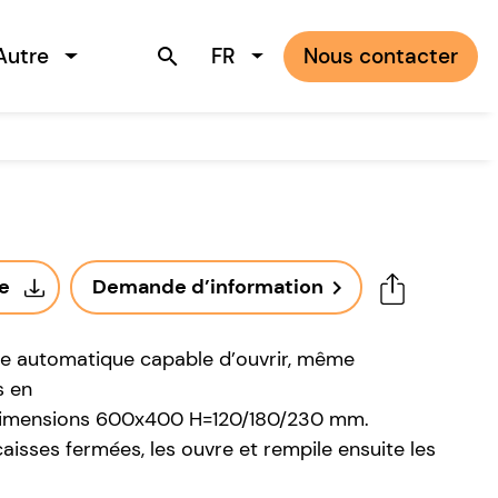
Autre
FR
Nous contacter
search
ue
Demande d’information
navigate_next
e automatique capable d’ouvrir, même
s en
e dimensions 600x400 H=120/180/230 mm.
aisses fermées, les ouvre et rempile ensuite les